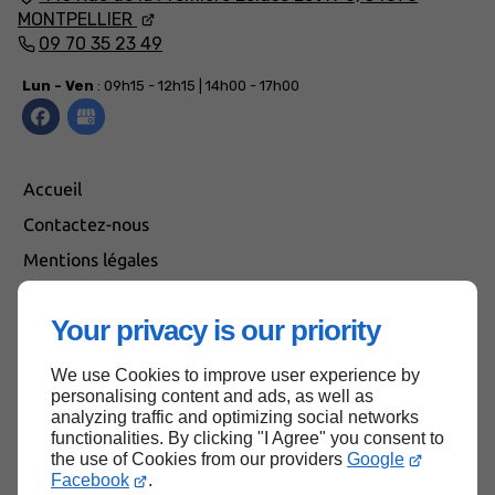
MONTPELLIER
09 70 35 23 49
Lun - Ven
: 09h15 - 12h15 | 14h00 - 17h00
Accueil
Contactez-nous
Mentions légales
Plan du site
Your privacy is our priority
We use Cookies to improve user experience by
Haut de page
personalising content and ads, as well as
analyzing traffic and optimizing social networks
functionalities. By clicking "I Agree" you consent to
the use of Cookies from our providers
Google
Facebook
.