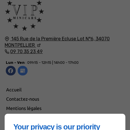
145 Rue de la Première Ecluse
Lot N°6,
34070
MONTPELLIER
09 70 35 23 49
Lun - Ven
: 09h15 - 12h15 | 14h00 - 17h00
Accueil
Contactez-nous
Mentions légales
Plan du site
Your privacy is our priority